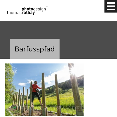
THOMAS RATHAY FOTODESIGN - FOTOS FÜR
IHREN PROFESSIONELLEN AUFTRITT IN ALLEN
MEDIEN. OUTDOOR, BUSINESS,
FIRMENPORTRAITS, EVENTFOTOGRAFIE UND
Barfusspfad
FOTOKURSE