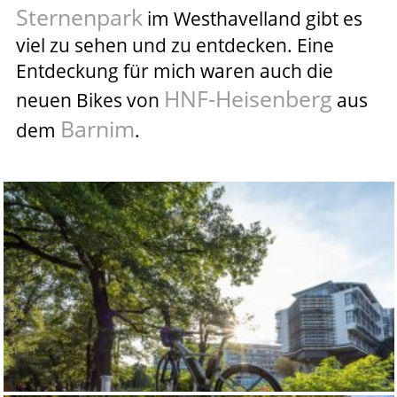
Sternenpark
im Westhavelland gibt es
viel zu sehen und zu entdecken. Eine
Entdeckung für mich waren auch die
HNF-Heisenberg
neuen Bikes von
aus
Barnim
dem
.