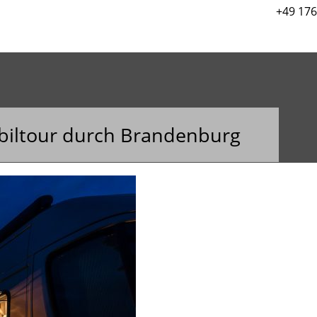
+49 176
ATHAY FOTODESIGN - FOTOS 
LEN AUFTRITT IN ALLEN MED
FIRMENPORTRAITS, EVENTFOT
ltour durch Brandenburg
FOTOKURSE