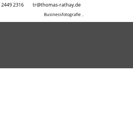
 2449 2316
tr@thomas-rathay.de
Businessfotografie
FÜR IHREN
IEN. OUTDOOR,
OGRAFIE UND